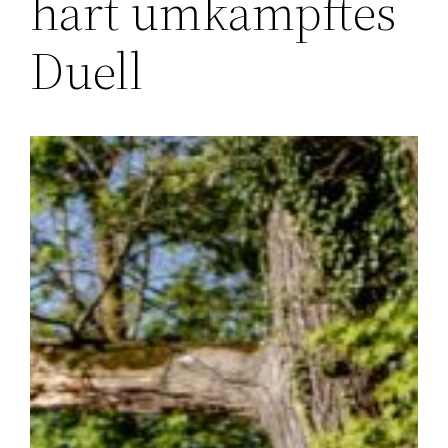
hart umkämpftes
Duell