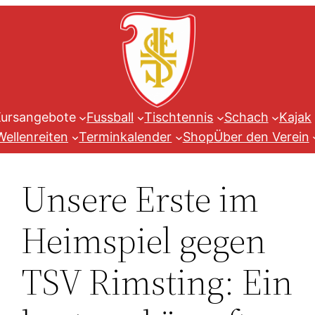
Zum
Inhalt
springen
ursangebote
Fussball
Tischtennis
Schach
Kajak
Wellenreiten
Terminkalender
Shop
Über den Verein
Unsere Erste im
Heimspiel gegen
TSV Rimsting: Ein