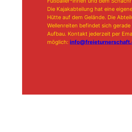
Fußballer*innen und dem Schach
Die Kajakabteilung hat eine eigen
Hütte auf dem Gelände. Die Abtei
Wellenreiten befindet sich gerade
Aufbau. Kontakt jederzeit per Ema
möglich:
info@freieturnerschaft