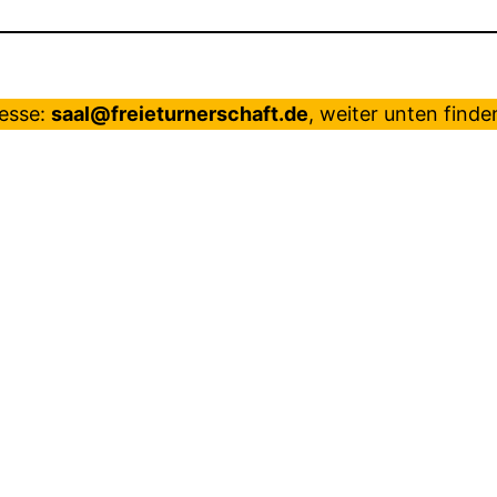
resse:
saal@freieturnerschaft.de
, weiter unten finde