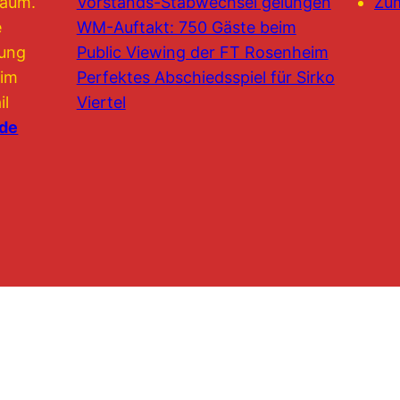
raum.
Vorstands-Stabwechsel gelungen
Zu
e
WM-Auftakt: 750 Gäste beim
lung
Public Viewing der FT Rosenheim
 im
Perfektes Abschiedsspiel für Sirko
il
Viertel
.de