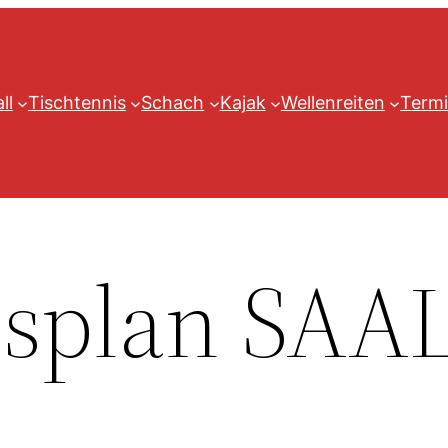
ll
Tischtennis
Schach
Kajak
Wellenreiten
Termi
splan SAA