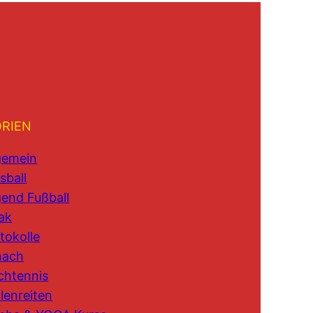
RIEN
gemein
sball
end Fußball
ak
tokolle
hach
chtennis
lenreiten