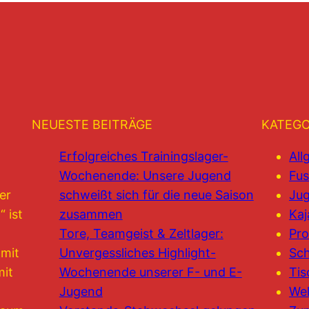
NEUESTE BEITRÄGE
KATEGO
Erfolgreiches Trainingslager-
All
Wochenende: Unsere Jugend
Fus
er
schweißt sich für die neue Saison
Jug
 ist
zusammen
Kaj
Tore, Teamgeist & Zeltlager:
Pro
 mit
Unvergessliches Highlight-
Sc
mit
Wochenende unserer F- und E-
Tis
Jugend
Wel