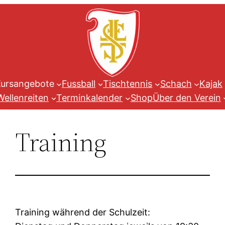
Zum
Inhalt
springen
ursangebote
Fussball
Tischtennis
Schach
Kajak
Wellenreiten
Terminkalender
Shop
Über den Verein
Training
Training während der Schulzeit: