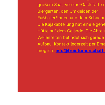
großem Saal, Vereins-Gaststätte 
Biergarten, den Umkleiden der
Fußballer*innen und dem Schach
Die Kajakabteilung hat eine eigen
Hütte auf dem Gelände. Die Abtei
Wellenreiten befindet sich gerade
Aufbau. Kontakt jederzeit per Ema
möglich:
info@freieturnerschaft