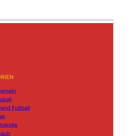
RIEN
gemein
sball
end Fußball
ak
tokolle
hach