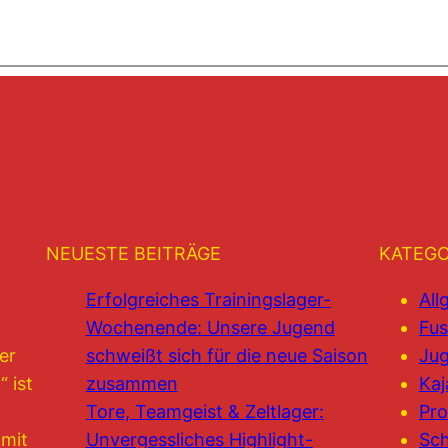
NEUESTE BEITRÄGE
KATEGO
Erfolgreiches Trainingslager-
All
Wochenende: Unsere Jugend
Fus
er
schweißt sich für die neue Saison
Jug
 ist
zusammen
Kaj
Tore, Teamgeist & Zeltlager:
Pro
 mit
Unvergessliches Highlight-
Sc