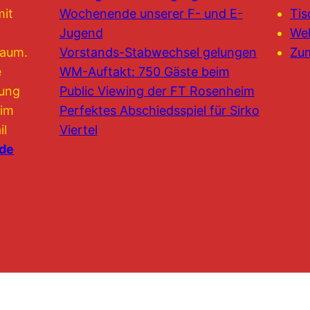
mit
Wochenende unserer F- und E-
Tis
Jugend
Wel
raum.
Vorstands-Stabwechsel gelungen
Zu
e
WM-Auftakt: 750 Gäste beim
lung
Public Viewing der FT Rosenheim
 im
Perfektes Abschiedsspiel für Sirko
il
Viertel
.de