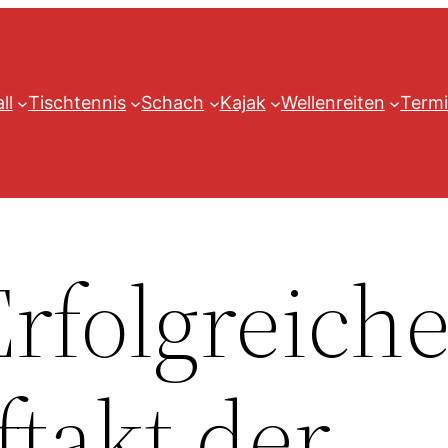
ll
Tischtennis
Schach
Kajak
Wellenreiten
Termi
rfolgreiche
takt der