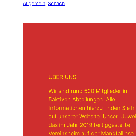
Allgemein
, 
Schach
ÜBER UNS
Wir sind rund 500 Mitglieder in
5aktiven Abteilungen. Alle
Informationen hierzu finden Sie hi
auf unserer Website. Unser „Juwel“
das im Jahr 2019 fertiggestellte
Vereinsheim auf der Mangfallinsel