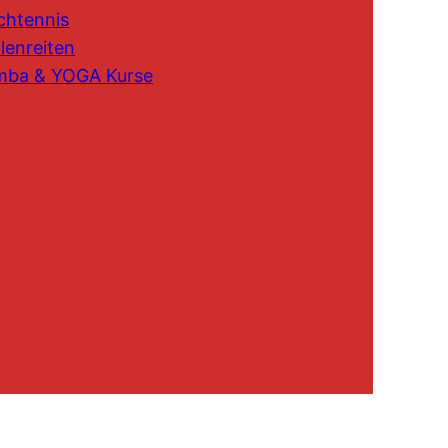
chtennis
lenreiten
mba & YOGA Kurse