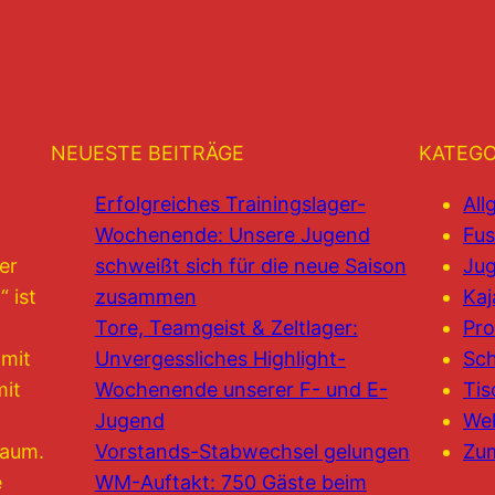
NEUESTE BEITRÄGE
KATEGO
Erfolgreiches Trainingslager-
All
Wochenende: Unsere Jugend
Fus
er
schweißt sich für die neue Saison
Jug
 ist
zusammen
Kaj
Tore, Teamgeist & Zeltlager:
Pro
 mit
Unvergessliches Highlight-
Sc
mit
Wochenende unserer F- und E-
Tis
Jugend
Wel
raum.
Vorstands-Stabwechsel gelungen
Zu
e
WM-Auftakt: 750 Gäste beim