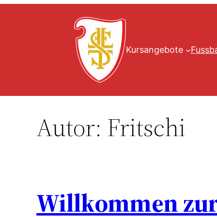
Zum
Inhalt
springen
Kursangebote
Fussba
Autor:
Fritschi
Willkommen zur 