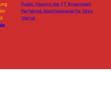
lung
Public Viewing der FT Rosenheim
 im
Perfektes Abschiedsspiel für Sirko
il
Viertel
.de