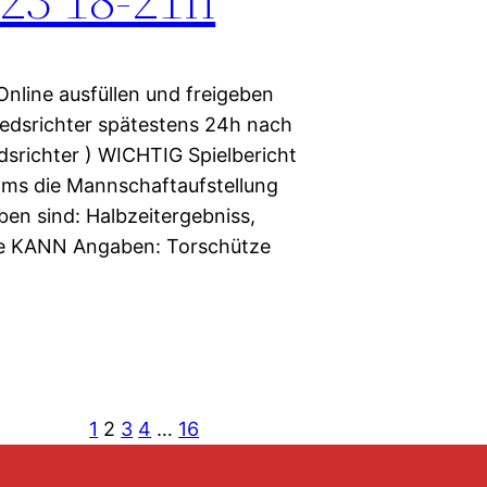
Online ausfüllen und freigeben
iedsrichter spätestens 24h nach
dsrichter ) WICHTIG Spielbericht
ms die Mannschaftaufstellung
ben sind: Halbzeitergebniss,
se KANN Angaben: Torschütze
1
2
3
4
…
16