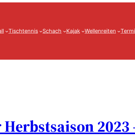
ll
Tischtennis
Schach
Kajak
Wellenreiten
Termi
Herbstsaison 2023 