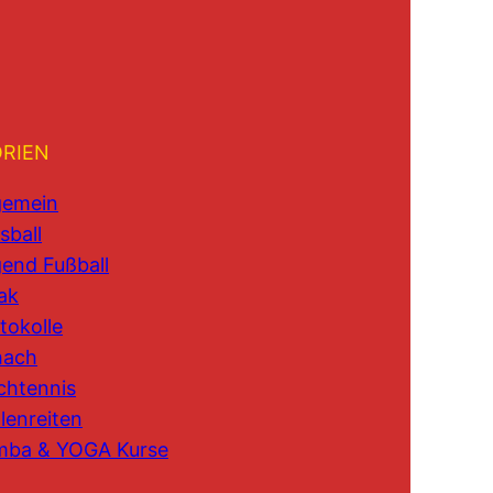
RIEN
gemein
sball
end Fußball
ak
tokolle
hach
chtennis
lenreiten
mba & YOGA Kurse