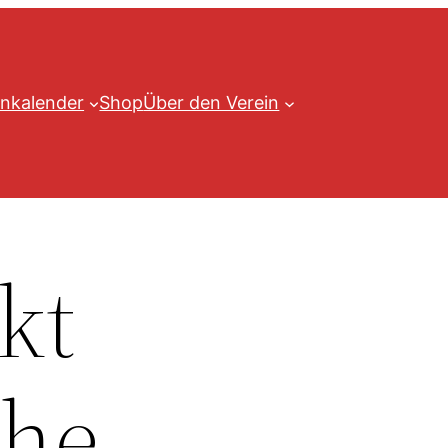
nkalender
Shop
Über den Verein
kt
che