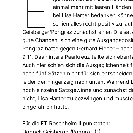
E
einmal mehr mit leeren Händen d
bei Lisa Harter bedanken können
schien alles recht positiv zu l
Geisberger/Pongraz zunächst einen Dreisat
gute Chancen, sich eine gute Ausgangsposit
Pongraz hatte gegen Gerhard Fieber – nach
9:11. Das hintere Paarkreuz teilte sich ebe
Auch hier schien sich die Ausgeglichenheit 
nach fünf Sätzen nicht für sich entscheide
leider der Fingerzeig nach unten. Während 
noch einzelne Satzgewinne und zunächst dre
nicht, Lisa Harter zu bezwingen und musste
eingefahren hatte.
Für die FT Rosenheim II punkteten:
Doppel: Geisberger/Pongraz (1)