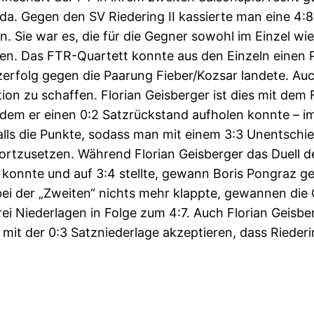
a. Gegen den SV Riedering II kassierte man eine 4:8 
. Sie war es, die für die Gegner sowohl im Einzel wie
aufen. Das FTR-Quartett konnte aus den Einzeln einen
zerfolg gegen die Paarung Fieber/Kozsar landete. Au
ion zu schaffen. Florian Geisberger ist dies mit dem
dem er einen 0:2 Satzrückstand aufholen konnte – i
nfalls die Punkte, sodass man mit einem 3:3 Unentsch
fortzusetzen. Während Florian Geisberger das Duell d
n konnte und auf 3:4 stellte, gewann Boris Pongraz 
bei der „Zweiten“ nichts mehr klappte, gewannen die
i Niederlagen in Folge zum 4:7. Auch Florian Geisber
 mit der 0:3 Satzniederlage akzeptieren, dass Rieder