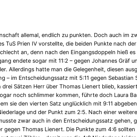
nnschaft allemal, endlich zu punkten. Doch auch im 
es TuS Prien IV vorstellte, die beiden Punkte nach d
o schlecht an, denn nach den Eingangsdoppeln hieß es
hgang endete sogar mit 11:2 – gegen Johannes Gräf u
r. Allerdings hatte man die Gelegenheit, diesen ausg
rung – im Entscheidungssatz mit 5:11 gegen Sebasti
n drei Sätzen Herr über Thomas Lienert blieb, kassie
 sogar noch schlimmer kommen, führte doch Laura Bad
m sie den vierten Satz unglücklich mit 9:11 abgeben
 Niederlage und der Punkt zum 2:5. Nach einer weiter
musste zwar auch in den Entscheidungssatz gehen, g
 gegen Thomas Lienert. Die Punkte zum 4:6 sollten si