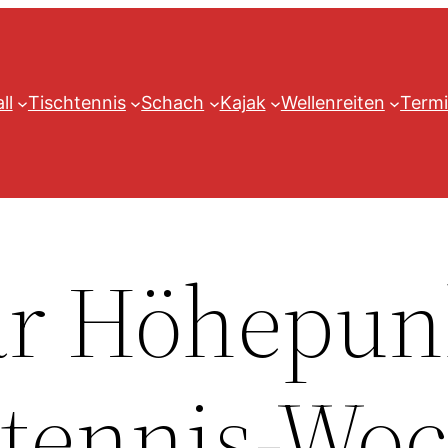
ll
Tischtennis
Schach
Kajak
Wellenreiten
Termi
ar Höhepun
htennis-Wo